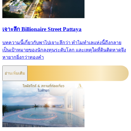
เจาะลึก Billionaire Street Pattaya
บทความนี้เกี่ยวกับพาไปเจาะลึกว่า ทำไมทำเลแห่งนี้ถึงกลาย
เป็นเป้าหมายของนักลงทุนระดับโลก และเหตุใดที่ดินติดหาดจึง
หายากยิ่งกว่าทองคำ
อ่านเพิ่มเติม