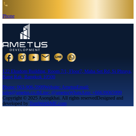
Phone
122 Ekudom Building, Room 7/1, Floor7, Maha Set Rd, Si Phraya,
Bang Rak, Bangkok 10500
Phone: 063-906-5999
Website: Ametus
Email:
sales@ametus.co.th
Line: @ametus
WhatsApp: +66639065999
Copyright © 2025 Asongkhai. All rights reserved
Designed and
developed by
TumWebSME.com