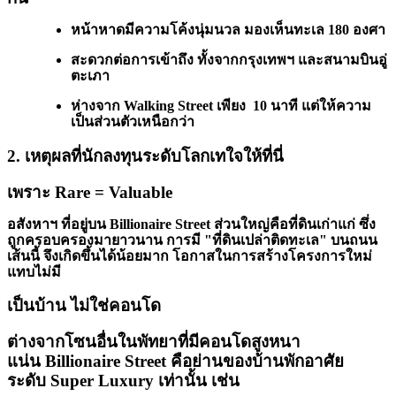
หน้าหาดมีความโค้งนุ่มนวล มองเห็นทะเล
180
องศา
สะดวกต่อการเข้าถึง ทั้งจากกรุงเทพฯ และสนามบินอู่
ตะเภา
ห่างจาก
Walking Street
เพียง
10
นาที แต่ให้ความ
เป็นส่วนตัวเหนือกว่า
2.
เหตุผลที่นักลงทุนระดับโลกเทใจให้ที่นี่
เพราะ
Rare = Valuable
อสังหาฯ ที่อยู่บน
Billionaire Street
ส่วนใหญ่คือที่ดินเก่าแก่ ซึ่ง
ถูกครอบครองมายาวนาน การมี "ที่ดินเปล่าติดทะเล" บนถนน
เส้นนี้ จึงเกิดขึ้นได้น้อยมาก โอกาสในการสร้างโครงการใหม่
แทบไม่มี
เป็นบ้าน ไม่ใช่คอนโด
ต่างจากโซนอื่นในพัทยาที่มีคอนโดสูงหนา
แน่น
Billionaire Street
คือย่านของบ้านพักอาศัย
ระดับ
Super Luxury
เท่านั้น เช่น