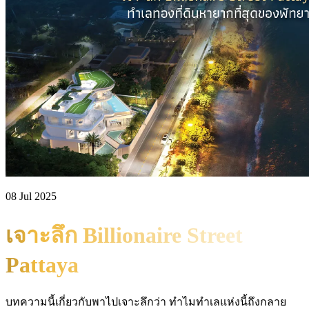
08 Jul 2025
เจาะลึก Billionaire Street
Pattaya
บทความนี้เกี่ยวกับพาไปเจาะลึกว่า ทำไมทำเลแห่งนี้ถึงกลาย